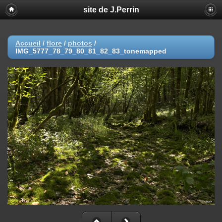
site de J.Perrin
Accueil
/
flore
/
photos
/
IMG_5777_78_79_80_81_82_83_tonemapped