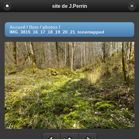
site de J.Perrin
Accueil
/
flore
/
photos
/
IMG_3815_16_17_18_19_20_21_tonemapped