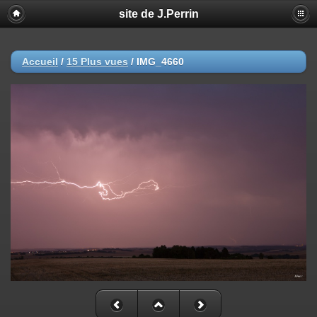
site de J.Perrin
Accueil
/
15 Plus vues
/
IMG_4660